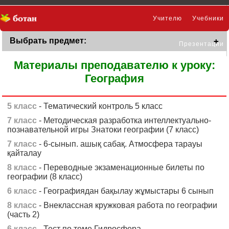
Учителю
Учебники
Выбрать предмет:
Презентации
Материалы преподавателю к уроку:
География
5 класс
- Тематический контроль 5 класс
7 класс
- Методическая разработка интеллектуально-
познавательной игры Знатоки географии (7 класс)
7 класс
- 6-сынып. ашық сабақ. Атмосфера тарауы
қайталау
8 класс
- Переводные экзаменационные билеты по
географии (8 класс)
6 класс
- Географиядан бақылау жұмыстары 6 сынып
8 класс
- Внеклассная кружковая работа по географии
(часть 2)
6 класс
- Тест по теме Гидросфера