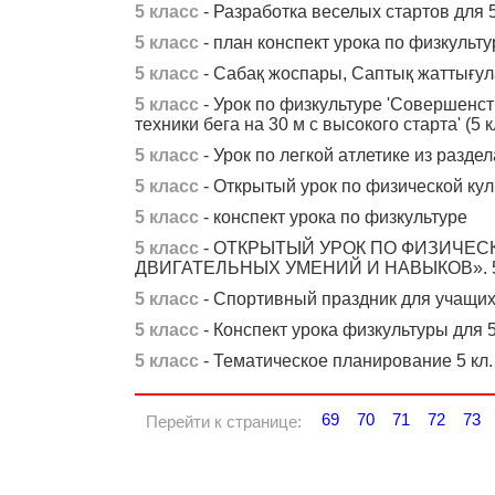
5 класс
- Разработка веселых стартов для 
5 класс
- план конспект урока по физкультур
5 класс
- Сабақ жоспары, Саптық жаттығулар
5 класс
- Урок по физкультуре 'Совершенст
техники бега на 30 м с высокого старта' (5 к
5 класс
- Урок по легкой атлетике из разд
5 класс
- Открытый урок по физической куль
5 класс
- конспект урока по физкультуре
5 класс
- ОТКРЫТЫЙ УРОК ПО ФИЗИЧЕС
ДВИГАТЕЛЬНЫХ УМЕНИЙ И НАВЫКОВ». 5
5 класс
- Спортивный праздник для учащих
5 класс
- Конспект урока физкультуры для 5
5 класс
- Тематическое планирование 5 кл.
69
70
71
72
73
Перейти к странице: