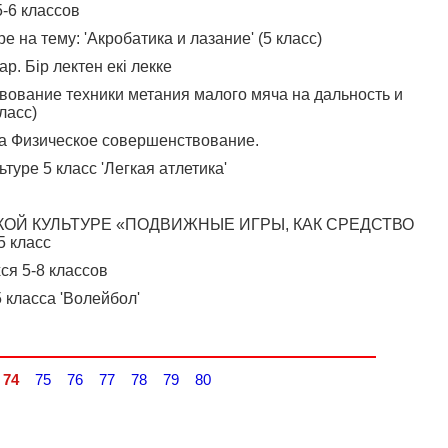
5-6 классов
е на тему: 'Акробатика и лазание' (5 класс)
. Бір лектен екі лекке
вование техники метания малого мяча на дальность и
ласс)
ела Физическое совершенствование.
туре 5 класс 'Легкая атлетика'
КОЙ КУЛЬТУРЕ «ПОДВИЖНЫЕ ИГРЫ, КАК СРЕДСТВО
 класс
ся 5-8 классов
 класса 'Волейбол'
74
75
76
77
78
79
80