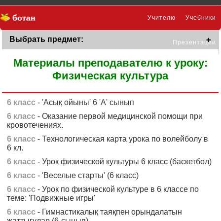
Учителю
Учебники
Выбрать предмет:
Презентации
Материалы преподавателю к уроку:
Физическая культура
6 класс
- 'Асық ойыны' 6 'А' сынып
6 класс
- Оказание первой медицинской помощи при
кровотечениях.
6 класс
- Технологическая карта урока по волейболу в
6 кл.
6 класс
- Урок физической культуры 6 класс (баскетбол)
6 класс
- 'Веселые старты' (6 класс)
6 класс
- Урок по физической культуре в 6 классе по
теме: 'Подвижные игры'
6 класс
- Гимнастикалық таяқпен орындалатын
жаттығулар (6-сынып)