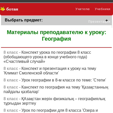
Учителю
Учебники
Выбрать предмет:
Презентации
Материалы преподавателю к уроку:
География
8 класс
- Конспект урока по географии 8 класс
(обобщающего урока в конце учебного года)
«Счастливый случай»
8 класс
- Конспект и презентация к уроку на тему
'Климат Смоленской области'
8 класс
- Урок географии в 8-м классе по теме: 'Степи'
8 класс
- Канспект по география на тему 'Қазақстанның
пайдалы қазбалар'
8 класс
- ҚАзақстан жерін физикалық – географиялық
тұрғыдан зерттеу
8 класс
- Урок по географии для 8 класса 'Озера и