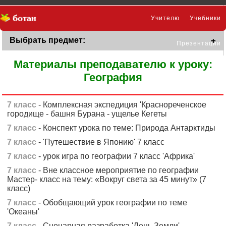
Учителю
Учебники
Выбрать предмет:
Презентации
Материалы преподавателю к уроку:
География
7 класс
- Комплексная экспедиция 'Краснореченское
городище - башня Бурана - ущелье Кегеты
7 класс
- Конспект урока по теме: Природа Антарктиды
7 класс
- 'Путешествие в Японию' 7 класс
7 класс
- урок игра по географии 7 класс 'Африка'
7 класс
- Вне классное мероприятие по географии
Мастер- класс на тему: «Вокруг света за 45 минут» (7
класс)
7 класс
- Обобщающий урок географии по теме
'Океаны'
7 класс
- Сценарная разработка 'День Земли'