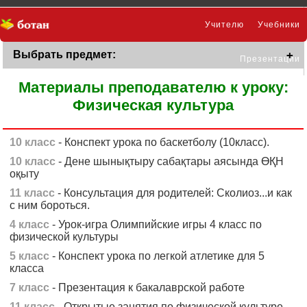
Учителю
Учебники
Выбрать предмет:
Презентации
Материалы преподавателю к уроку:
Физическая культура
10 класс
- Конспект урока по баскетболу (10класс).
10 класс
- Дене шынықтыру сабақтары аясында ӨҚН
оқыту
11 класс
- Консультация для родителей: Сколиоз...и как
с ним бороться.
4 класс
- Урок-игра Олимпийские игры 4 класс по
физической культуры
5 класс
- Конспект урока по легкой атлетике для 5
класса
7 класс
- Презентация к бакалаврской работе
11 класс
- Открытые занятия по физической культуре