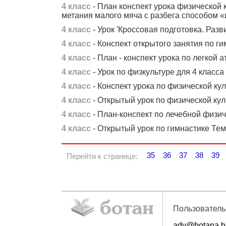
4 класс
- План конспект урока физической 
метания малого мяча с разбега способом «
4 класс
- Урок 'Кроссовая подготовка. Раз
4 класс
- Конспект открытого занятия по ги
4 класс
- План - конспект урока по легкой а
4 класс
- Урок по физкультуре для 4 класса
4 класс
- Конспект урока по физической куль
4 класс
- Открытый урок по физической куль
4 класс
- План-конспект по лечебной физич
4 класс
- Открытый урок по гимнастике Тем
35
36
37
38
39
Перейти к странице:
Пользователь
adv@botana.b