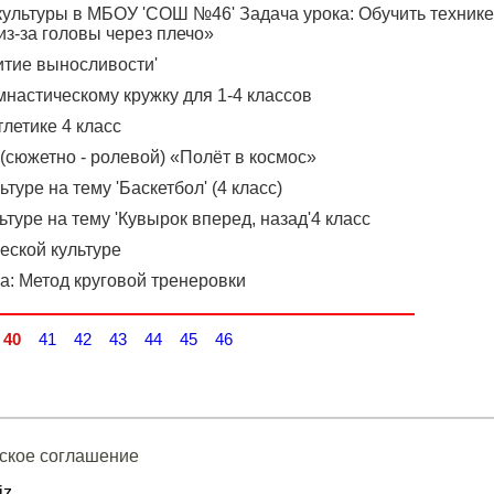
культуры в МБОУ 'СОШ №46' Задача урока: Обучить технике
из-за головы через плечо»
витие выносливости'
мнастическому кружку для 1-4 классов
тлетике 4 класс
 (сюжетно - ролевой) «Полёт в космос»
туре на тему 'Баскетбол' (4 класс)
туре на тему 'Кувырок вперед, назад'4 класс
еской культуре
а: Метод круговой тренеровки
40
41
42
43
44
45
46
ское соглашение
iz