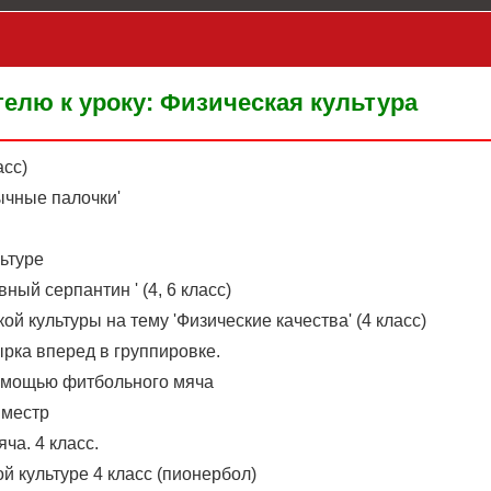
елю к уроку: Физическая культура
асс)
ычные палочки'
льтуре
ный серпантин ' (4, 6 класс)
ой культуры на тему 'Физические качества' (4 класс)
рка вперед в группировке.
помощью фитбольного мяча
иместр
ча. 4 класс.
й культуре 4 класс (пионербол)