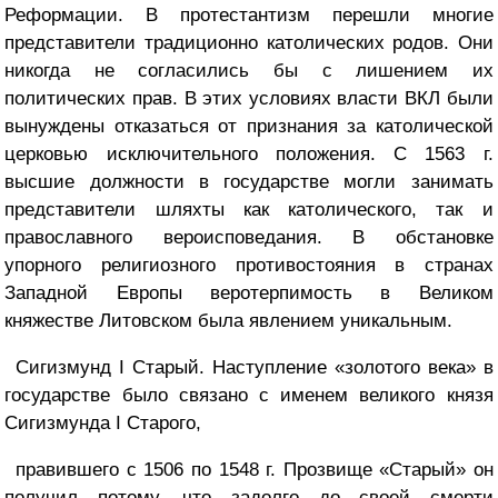
Реформации. В протестантизм перешли многие
представители традиционно католических родов. Они
никогда не согласились бы с лишением их
политических прав. В этих условиях власти ВКЛ были
вынуждены отказаться от признания за католической
церковью исключительного положения. С 1563 г.
высшие должности в государстве могли занимать
представители шляхты как католического, так и
православного вероисповедания. В обстановке
упорного религиозного противостояния в странах
Западной Европы веротерпимость в Великом
княжестве Литовском была явлением уникальным.
Сигизмунд І Старый. Наступление «золотого века» в
государстве было связано с именем великого князя
Сигизмунда І Старого,
правившего с 1506 по 1548 г. Прозвище «Старый» он
получил потому, что задолго до своей смерти