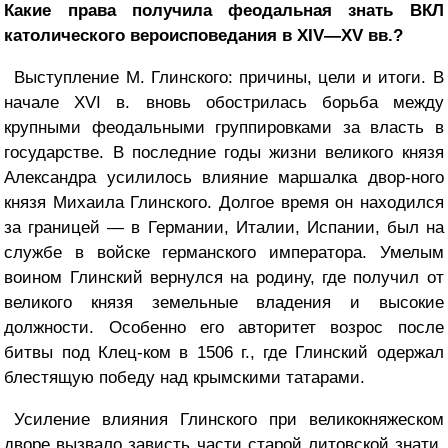
Какие права получила феодальная знать ВКЛ
католического вероисповедания в XIV—XV вв.?
Выступление М. Глинского: причины, цели и итоги. В
начале XVI в. вновь обострилась борьба между
крупными феодальными группировками за власть в
государстве. В последние годы жизни великого князя
Александра усилилось влияние маршалка двор-ного
князя Михаила Глинского. Долгое время он находился
за границей — в Германии, Италии, Испании, был на
службе в войске германского императора. Умелым
воином Глинский вернулся на родину, где получил от
великого князя земельные владения и высокие
должности. Особенно его авторитет возрос после
битвы под Клец-ком в 1506 г., где Глинский одержал
блестящую победу над крымскими татарами.
Усиление влияния Глинского при великокняжеском
дворе вызвало зависть части старой литовской знати.