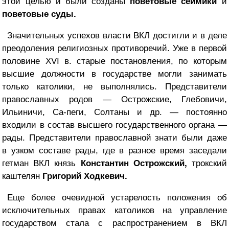
этой целью и были созданы
поветовые сеймики
и
поветовые суды.
Значительных успехов власти ВКЛ достигли и в деле
преодоления религиозных противоречий. Уже в первой
половине XVI в. старые постановления, по которым
высшие должности в государстве могли занимать
только католики, не выполнялись. Представители
православных родов — Острожские, Глебовичи,
Ильиничи, Са-пеги, Солтаны и др. — постоянно
входили в состав высшего государственного органа —
рады. Представители православной знати были даже
в узком составе рады, где в разное время заседали
гетман ВКЛ князь
Константин Острожский,
трокский
каштелян
Григорий Ходкевич.
Еще более очевидной устарелость положения об
исключительных правах католиков на управление
государством стала с распространением в ВКЛ