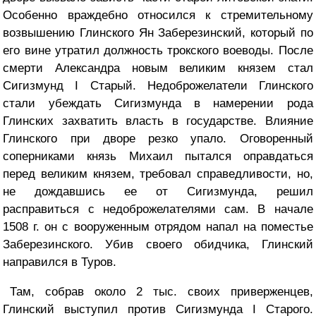
Особенно враждебно относился к стремительному
возвышению Глинского Ян Заберезинский, который по
его вине утратил должность трокского воеводы. После
смерти Александра новым великим князем стал
Сигизмунд I Старый. Недоброжелатели Глинского
стали убеждать Сигизмунда в намерении рода
Глинских захватить власть в государстве. Влияние
Глинского при дворе резко упало. Оговоренный
соперниками князь Михаил пытался оправдаться
перед великим князем, требовал справедливости, но,
не дождавшись ее от Сигизмунда, решил
расправиться с недоброжелателями сам. В начале
1508 г. он с вооруженным отрядом напал на поместье
Заберезинского. Убив своего обидчика, Глинский
направился в Туров.
Там, собрав около 2 тыс. своих приверженцев,
Глинский выступил против Сигизмунда I Старого.