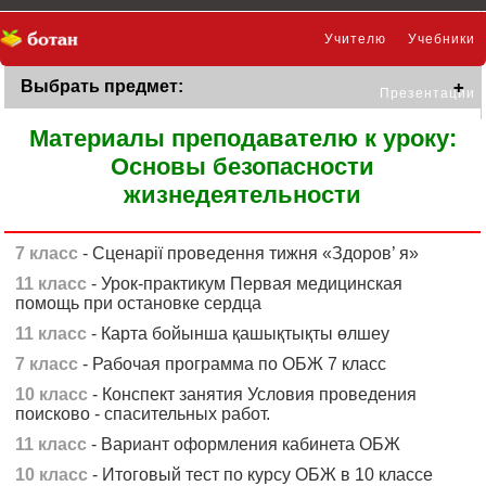
Учителю
Учебники
Выбрать предмет:
Презентации
Материалы преподавателю к уроку:
Основы безопасности
жизнедеятельности
7 класс
- Сценарії проведення тижня «Здоров’ я»
11 класс
- Урок-практикум Первая медицинская
помощь при остановке сердца
11 класс
- Карта бойынша қашықтықты өлшеу
7 класс
- Рабочая программа по ОБЖ 7 класс
10 класс
- Конспект занятия Условия проведения
поисково - спасительных работ.
11 класс
- Вариант оформления кабинета ОБЖ
10 класс
- Итоговый тест по курсу ОБЖ в 10 классе