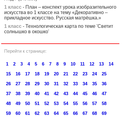
1 класс
- План – конспект урока изобразительного
искусства во 1 классе на тему «Декоративно –
прикладное искусство. Русская матрёшка.»
1 класс
- Технологическая карта по теме 'Светит
солнышко в окошко'
Перейти к странице:
1
2
3
4
5
6
7
8
9
10
11
12
13
14
15
16
17
18
19
20
21
22
23
24
25
26
27
28
29
30
31
32
33
34
35
36
37
38
39
40
41
42
43
44
45
46
47
48
49
50
51
52
53
54
55
56
57
58
59
60
61
62
63
64
65
66
67
68
69
70
71
72
73
74
75
76
77
78
79
80
81
82
83
84
85
86
87
88
89
90
91