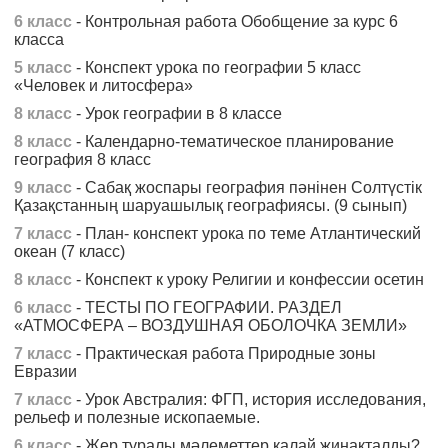
6 класс
- Контрольная работа Обобщение за курс 6
класса
5 класс
- Конспект урока по географии 5 класс
«Человек и литосфера»
8 класс
- Урок географии в 8 классе
8 класс
- Календарно-тематическое планирование
география 8 класс
9 класс
- Сабақ жоспары география пәнінен Солтүстік
Қазақстанның шаруашылық географиясы. (9 сынып)
7 класс
- План- конспект урока по теме Атлантический
океан (7 класс)
8 класс
- Конспект к уроку Религии и конфессии осетин
6 класс
- ТЕСТЫ ПО ГЕОГРАФИИ. РАЗДЕЛ
«АТМОСФЕРА – ВОЗДУШНАЯ ОБОЛОЧКА ЗЕМЛИ»
7 класс
- Практическая работа Природные зоны
Евразии
7 класс
- Урок Австралия: ФГП, история исследования,
рельеф и полезные ископаемые.
6 класс
- Жер туралы мәлеметтер қалай жинақталды?