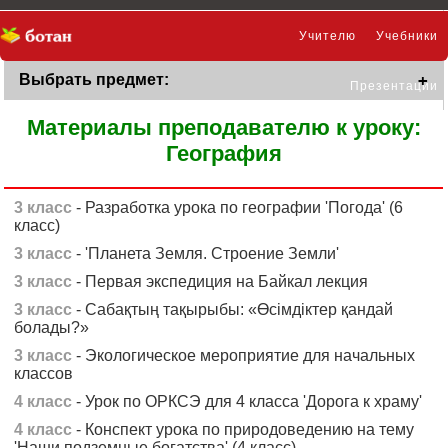
Учителю
Учебники
Выбрать предмет:
Презентации
Материалы преподавателю к уроку:
География
3 класс
- Разработка урока по географии 'Погода' (6
класс)
3 класс
- 'Планета Земля. Строение Земли'
3 класс
- Первая экспедиция на Байкал лекция
3 класс
- Сабақтың тақырыбы: «Өсімдіктер қандай
болады?»
3 класс
- Экологическое мероприятие для начальных
классов
4 класс
- Урок по ОРКСЭ для 4 класса 'Дорога к храму'
4 класс
- Конспект урока по природоведению на тему
'Наши подземные богатства' (4 класс)