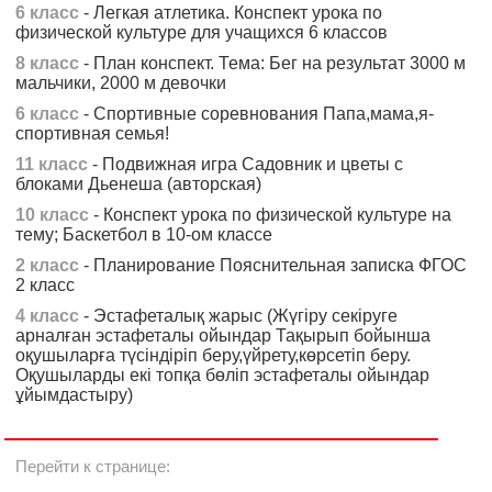
6 класс
- Легкая атлетика. Конспект урока по
физической культуре для учащихся 6 классов
8 класс
- План конспект. Тема: Бег на результат 3000 м
мальчики, 2000 м девочки
6 класс
- Спортивные соревнования Папа,мама,я-
спортивная семья!
11 класс
- Подвижная игра Садовник и цветы с
блоками Дьенеша (авторская)
10 класс
- Конспект урока по физической культуре на
тему; Баскетбол в 10-ом классе
2 класс
- Планирование Пояснительная записка ФГОС
2 класс
4 класс
- Эстафеталық жарыс (Жүгіру секіруге
арналған эстафеталы ойындар Тақырып бойынша
оқушыларға түсіндіріп беру,үйрету,көрсетіп беру.
Оқушыларды екі топқа бөліп эстафеталы ойындар
ұйымдастыру)
Перейти к странице: