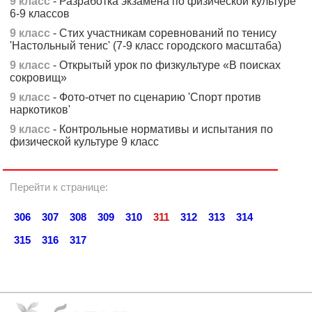
9 класс
- Разработка экзамена по физической культуре
6-9 классов
9 класс
- Стих участникам соревнований по тенису
'Настольный тенис' (7-9 класс городского масштаба)
9 класс
- Открытый урок по физкультуре «В поисках
сокровищ»
9 класс
- Фото-отчет по сценарию 'Спорт против
наркотиков'
9 класс
- Контрольные нормативы и испытания по
физической культуре 9 класс
Перейти к странице:
306
307
308
309
310
311
312
313
314
315
316
317