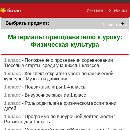
Учителю
Учебники
Выбрать предмет:
Презентации
Материалы преподавателю к уроку:
Физическая культура
1 класс
- Положение о проведении соревнований
'Веселые старты' среди учащихся 1 классов.
1 класс
- Конспект открытого урока по физической
культуре ' Музыка и движение'
1 класс
- Подвижные игры 1-4 классы
1 класс
- Внеурочное занятие 1 класс
1 класс
- Роль родителей в физическом воспитании
детей
1 класс
- Программа по внеурочной деятельности '
Ритмика' для 1 класса
1 класс
- Спортивный празник'Веселые старты 1 класс'