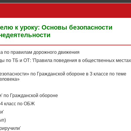
елю к уроку: Основы безопасности
недеятельности
ма по правилам дорожного движения
ды по ТБ и ОТ: 'Правила поведения в общественных местах
езопасности» по Гражданской обороне в 3 классе по теме
еловека»
ти' по Гражданской обороне
-4 класс по ОБЖ
и'
ып)
приручили'