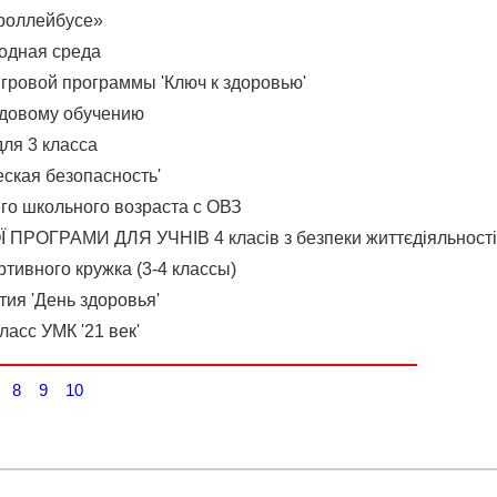
троллейбусе»
одная среда
гровой программы 'Ключ к здоровью'
удовому обучению
для 3 класса
еская безопасность'
го школьного возраста с ОВЗ
 ПРОГРАМИ ДЛЯ УЧНІВ 4 класів з безпеки життєдіяльності
тивного кружка (3-4 классы)
тия 'День здоровья'
ласс УМК '21 век'
8
9
10