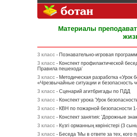
Материалы преподават
жиз
3 класс
- Познавательно-игровая програм
3 класс
- Конспект профилактической бесе
Правила пешехода'
3 класс
- Методическая разработка «Урок б
«Чрезвычайные ситуации и безопасность ч
3 класс
- Сценарий агитбригады по ПДД
3 класс
- Конспект урока 'Урок безопаснос
3 класс
- КВН по пожарной безопасности 1
3 класс
- Конспект занятия: 'Дорожные знак
3 класс
- Күзгі орманның көріністері (3 сын
3 класс
- Беседа 'Мы в ответе за тех, кого 