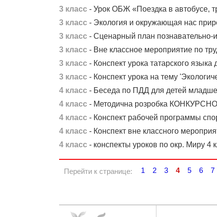
3 класс
- Урок ОБЖ «Поездка в автобусе, 
3 класс
- Экология и окружающая нас прир
3 класс
- Сценарный план познавательно-и
3 класс
- Вне классное мероприятие по тр
3 класс
- Конспект урока татарского языка 
3 класс
- Конспект урока на тему 'Экологич
4 класс
- Беседа по ПДД для детей младше
4 класс
- Методична розробка КОНКУРСНОЇ
4 класс
- Конспект рабочей программы спор
4 класс
- Конспект вне классного мероприя
4 класс
- конспекты уроков по окр. Миру 4 к
1
2
3
4
5
6
7
Перейти к странице: