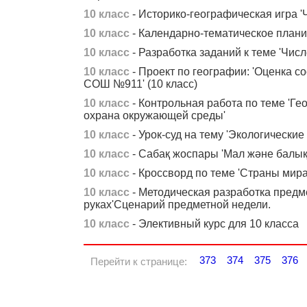
10 класс
- Историко-географическая игра '
10 класс
- Календарно-тематическое плани
10 класс
- Разработка заданий к теме 'Числ
10 класс
- Проект по географии: 'Оценка 
СОШ №911' (10 класс)
10 класс
- Контрольная работа по теме 'Г
охрана окружающей среды'
10 класс
- Урок-суд на тему 'Экологические
10 класс
- Сабақ жоспары 'Мал және балы
10 класс
- Кроссворд по теме 'Страны мира
10 класс
- Методическая разработка предме
руках'Сценарий предметной недели.
10 класс
- Элективный курс для 10 класса
373
374
375
376
Перейти к странице: