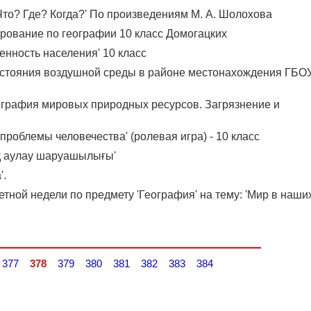
Что? Где? Когда?' По произведениям М. А. Шолохова
рование по географии 10 класс Домогацких
енность населения' 10 класс
состояния воздушной среды в районе местонахождения ГБО
еография мировых природных ресурсов. Загрязнение и
 проблемы человечества' (ролевая игра) - 10 класс
қ аулау шаруашылығы'
'.
тной недели по предмету 'География' на тему: 'Мир в наши
377
378
379
380
381
382
383
384