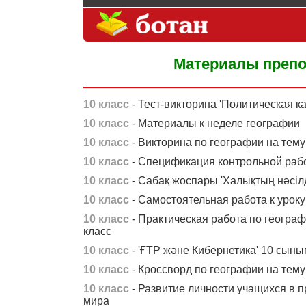
Материалы препо
10 класс
- Тест-викторина 'Политическая ка
10 класс
- Материалы к неделе географии
10 класс
- Викторина по географии на тему 
10 класс
- Спецификация контрольной рабо
10 класс
- Сабақ жоспары 'Халықтың нәсілді
10 класс
- Самостоятельная работа к урок
10 класс
- Практическая работа по географ
класс
10 класс
- 'ҒТР және Кибернетика' 10 сын
10 класс
- Кроссворд по географии на тему
10 класс
- Развитие личности учащихся в 
мира