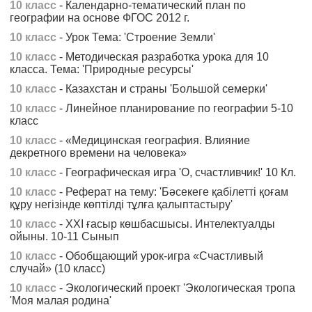
10 класс
- Календарно-тематический план по
географии на основе ФГОС 2012 г.
10 класс
- Урок Тема: 'Строение Земли'
10 класс
- Методическая разработка урока для 10
класса. Тема: 'Природные ресурсы'
10 класс
- Казахстан и страны 'Большой семерки'
10 класс
- Линейное планирование по географии 5-10
класс
10 класс
- «Медицинская география. Влияние
декретного времени на человека»
10 класс
- Географическая игра 'О, счастливчик!' 10 Кл.
10 класс
- Реферат на тему: 'Бәсекеге қабілетті қоғам
құру негізінде көптілді тұлға қалыптастыру'
10 класс
- ХХІ ғасыр көшбасшысы. Интелектуалды
ойыны. 10-11 Сынып
10 класс
- Обобщающий урок-игра «Счастливый
случай» (10 класс)
10 класс
- Экологический проект 'Экологическая тропа
'Моя малая родина'