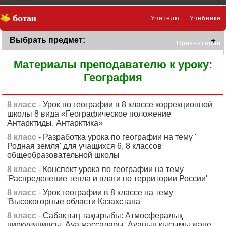
Учителю
Учебники
Выбрать предмет:
Презентации
Материалы преподавателю к уроку:
География
8 класс
- Урок по географии в 8 классе коррекционной
школы 8 вида «Географическое положение
Антарктиды. Антарктика»
8 класс
- Разработка урока по географии на тему '
Родная земля' для учащихся 6, 8 классов
общеобразовательной школы
8 класс
- Конспект урока по географии на тему
'Распределение тепла и влаги по территории России'
8 класс
- Урок географии в 8 классе на тему
'Высокогорные области Казахстана'
8 класс
- Сабақтың тақырыбы: Атмосфералық
циркуляциясы. Ауа массалары. Ауаның қысымы және