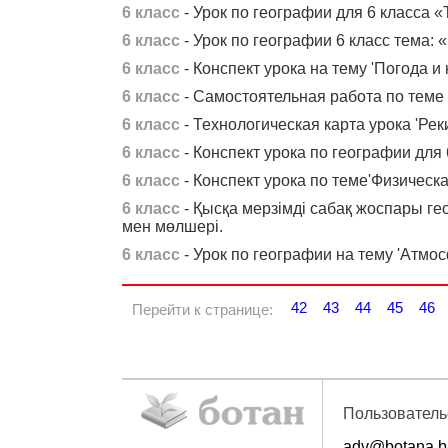
6 класс
- Урок по географии для 6 класса 
6 класс
- Урок по географии 6 класс тема: 
6 класс
- Конспект урока на тему 'Погода и 
6 класс
- Самостоятельная работа по теме
6 класс
- Технологическая карта урока 'Рек
6 класс
- Конспект урока по географии для 
6 класс
- Конспект урока по теме'Физическ
6 класс
- Қысқа мерзімді сабақ жоспары ге
мен мөлшері.
6 класс
- Урок по географии на тему 'Атмо
42
43
44
45
46
Перейти к странице:
Пользователь
adv@botana.b