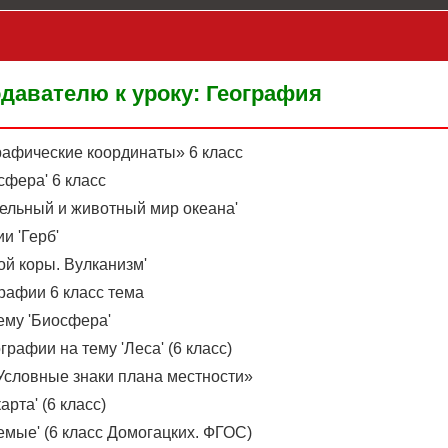
давателю к уроку: География
рафические координаты» 6 класс
сфера' 6 класс
ительный и животный мир океана'
и 'Герб'
ой коры. Вулканизм'
графии 6 класс тема
ему 'Биосфера'
графии на тему 'Леса' (6 класс)
«Условные знаки плана местности»
рта' (6 класс)
емые' (6 класс Домогацких. ФГОС)