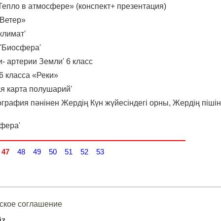
«Тепло в атмосфере» (конспект+ презентация)
«Ветер»
климат'
 'Биосфера'
и- артерии Земли' 6 класс
6 класса «Реки»
ая карта полушарий'
ография пәнінен Жердің Күн жүйесіндегі орны, Жердің пішін
сфера'
47
48
49
50
51
52
53
ское соглашение
iz