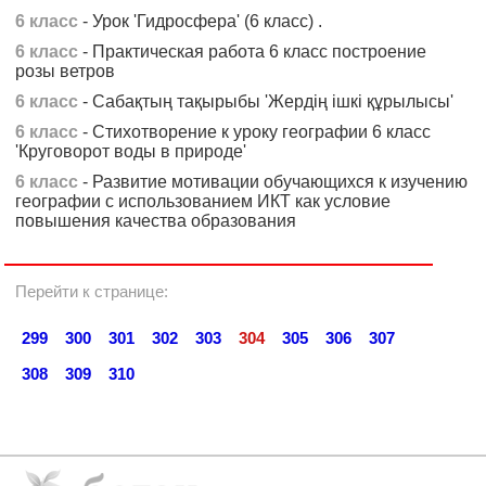
6 класс
- Урок 'Гидросфера' (6 класс) .
6 класс
- Практическая работа 6 класс построение
розы ветров
6 класс
- Сабақтың тақырыбы 'Жердің ішкі құрылысы'
6 класс
- Стихотворение к уроку географии 6 класс
'Круговорот воды в природе'
6 класс
- Развитие мотивации обучающихся к изучению
географии с использованием ИКТ как условие
повышения качества образования
Перейти к странице:
299
300
301
302
303
304
305
306
307
308
309
310