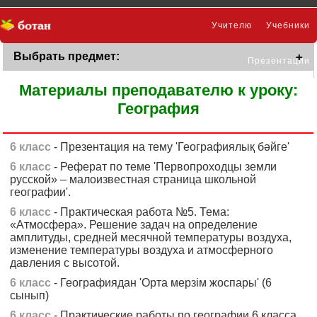
Учителю
Учебники
Выбрать предмет:
Презентации
Материалы преподавателю к уроку:
География
6 класс
- Презентация на тему 'Географиялық бәйге'
6 класс
- Реферат по теме 'Первопроходцы земли
русской» – малоизвестная страница школьной
географии'.
6 класс
- Практическая работа №5. Тема:
«Атмосфера». Решение задач на определение
амплитуды, средней месячной температуры воздуха,
изменение температуры воздуха и атмосферного
давления с высотой.
6 класс
- Географиядан 'Орта мерзім жоспары' (6
сынып)
6 класс
- Практические работы по географии 6 класса