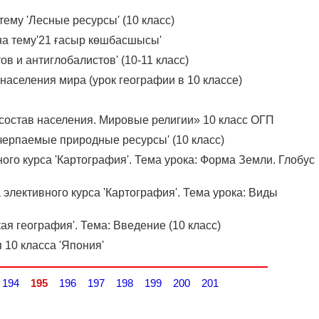
ы
тему 'Лесные ресурсы' (10 класс)
на тему'21 ғасыр көшбасшысы'
ов и антиглобалистов' (10-11 класс)
населения мира (урок географии в 10 классе)
состав населения. Мировые религии» 10 класс ОГП
черпаемые природные ресурсы' (10 класс)
ного курса 'Картография'. Тема урока: Форма Земли. Глобус
 элективного курса 'Картография'. Тема урока: Виды
ая география'. Тема: Введение (10 класс)
 10 класса 'Япония'
194
195
196
197
198
199
200
201