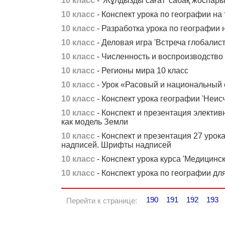
10 класс
- 'Жұлдызды сағат' сабақ жоспар
10 класс
- Конспект урока по географии на 
10 класс
- Разработка урока по географии 
10 класс
- Деловая игра 'Встреча глобалист
10 класс
- Численность и воспроизводство 
10 класс
- Регионы мира 10 класс
10 класс
- Урок «Расовый и национальный 
10 класс
- Конспект урока географии 'Неис
10 класс
- Конспект и презентация электив
как модель Земли
10 класс
- Конспект и презентация 27 урока
надписей. Шрифты надписей
10 класс
- Конспект урока курса 'Медицинск
10 класс
- Конспект урока по географии для
190
191
192
193
Перейти к странице: