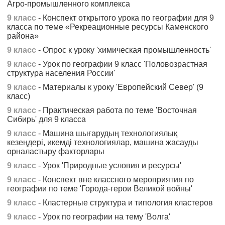
Агро-промышленного комплекса
9 класс
- Конспект открытого урока по географии для 9
класса по теме «Рекреационные ресурсы Каменского
района»
9 класс
- Опрос к уроку 'химическая промышленность'
9 класс
- Урок по географии 9 класс 'Половозрастная
структура населения России'
9 класс
- Материалы к уроку 'Европейский Север' (9
класс)
9 класс
- Практическая работа по теме 'Восточная
Сибирь' для 9 класса
9 класс
- Машина шығарудың технологиялық
кезеңдері, икемді технологиялар, машина жасауды
орналастыру факторлары
9 класс
- Урок 'Природные условия и ресурсы'
9 класс
- Конспект вне классного мероприятия по
географии по теме 'Города-герои Великой войны'
9 класс
- Кластерные структура и типология кластеров
9 класс
- Урок по географии на тему 'Волга'