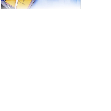
Каково твоё деяние, таково и воздаяние
20