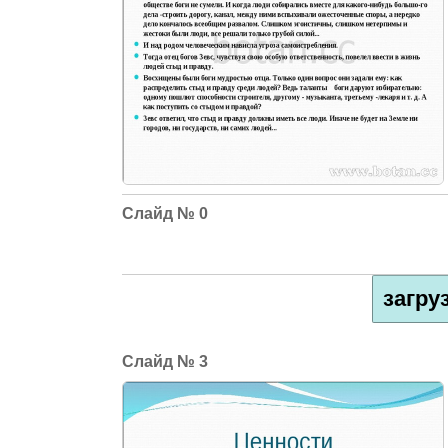
0
загру
3