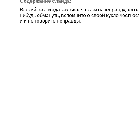
Всякий раз, когда захочется сказать неправду, кого-
нибудь обмануть, вспомните о своей кукле честнос
и и не говорите неправды.
Пусть ваша жизненная дорога пройдет под девизо
правдивости и честности.