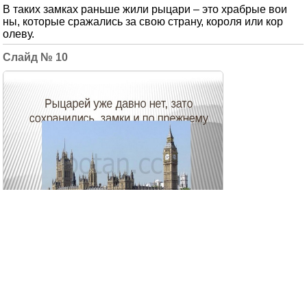
В таких замках раньше жили рыцари – это храбрые вои
ны, которые сражались за свою страну, короля или кор
олеву.
10
Рыцарей уже давно нет, зато сохранились замки и по п
режнему страной управляют короли.