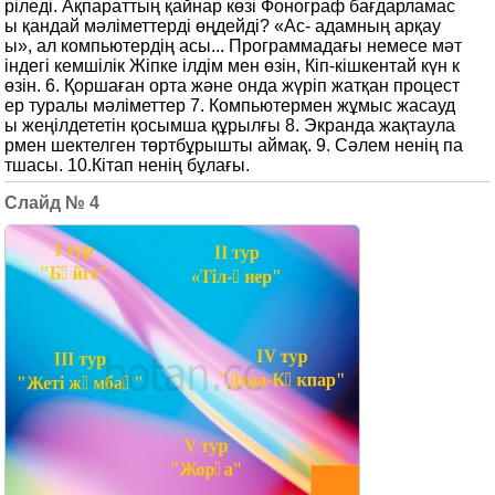
ріледі. Ақпараттың қайнар көзі Фонограф бағдарламас
ы қандай мәліметтерді өңдейді? «Ас- адамның арқау
ы», ал компьютердің асы... Программадағы немесе мәт
індегі кемшілік Жіпке ілдім мен өзін, Кіп-кішкентай күн к
өзін. 6. Қоршаған орта және онда жүріп жатқан процест
ер туралы мәліметтер 7. Компьютермен жұмыс жасауд
ы жеңілдететін қосымша құрылғы 8. Экранда жақтаула
рмен шектелген төртбұрышты аймақ. 9. Сәлем ненің па
тшасы. 10.Кітап ненің бұлағы.
4