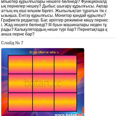
мпьютер құрылғылары нешеге бөлінеді? Функционалд
ық пернелер нешеу? Дыбыс шығару құрылғысы. Ақпар
аттың ең кіші өлшем бірлігі. Жыпылықтап тұратын тік с
ызықша. Енгізу құрылғысы. Монитор қандай құрылғы?
Графиктік редактор. Бас әріптер режиміне көшу пернес
і. Жад нешеге бөлінеді? ІІІ буын машиналары неден тұ
рады? Калькулятордың неше түрі бар? Пернетақтада қ
анша перне бар?
7