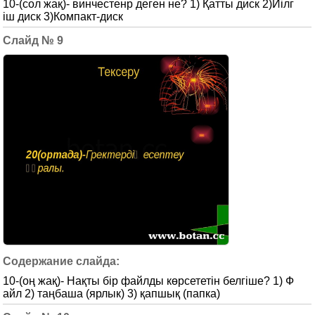
10-(сол жақ)- винчестенр деген не? 1) Қатты диск 2)Иілг
іш диск 3)Компакт-диск
9
10-(оң жақ)- Нақты бір файлды көрсететін белгіше? 1) Ф
айл 2) таңбаша (ярлык) 3) қапшық (папка)