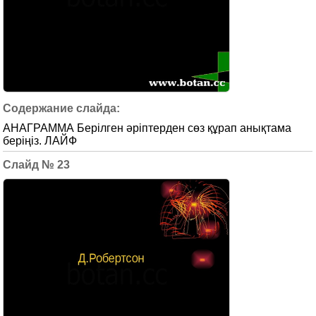
АНАГРАММА Берілген әріптерден сөз құрап анықтама
беріңіз. ЛАЙФ
23