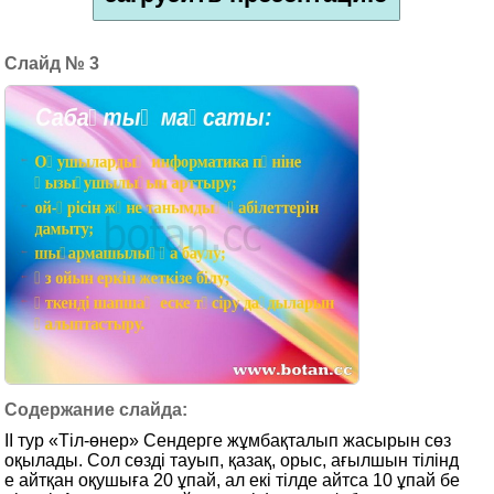
3
ІІ тур «Тіл-өнер» Сендерге жұмбақталып жасырын сөз
оқылады. Сол сөзді тауып, қазақ, орыс, ағылшын тілінд
е айтқан оқушыға 20 ұпай, ал екі тілде айтса 10 ұпай бе