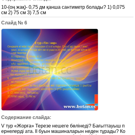
10-(оң жақ)- 0,75 дм қанша сантиметр болады? 1) 0,075
см 2) 75 см 3) 7,5 см
6
V тур «Жорға» Терезе нешеге бөлінеді? Бағыттауыш п
ернелерді ата. ІІ буын машиналарын неден тұрады? Ко