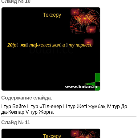
10
І тур Бәйге ІІ тур «Тіл-өнер ІІІ тур Жеті жұмбақ IV тур До
да-Көкпар V тур Жорға
11