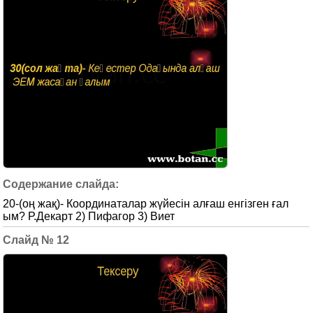
20-(оң жақ)- Координаталар жүйесін алғаш енгізген ғал
ым? Р.Декарт 2) Пифагор 3) Виет
12