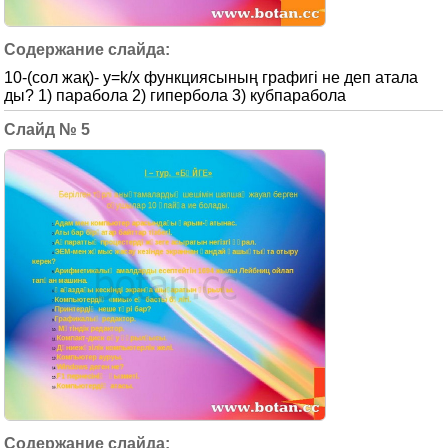
10-(сол жақ)- y=k/x функциясының графигі не деп атала
ды? 1) парабола 2) гипербола 3) кубпарабола
5