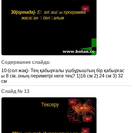
10-(сол жақ)- Тең қабырғалы үшбұрыштың бір қабырғас
ы 8 см, оның периметрі неге тең? 1)16 см 2) 24 см 3) 32
см
13