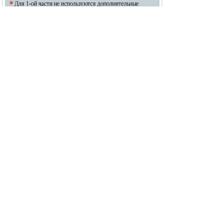
ЧТО МОЖНО ВЗЯТЬ С СОБОЙ НА ЭКЗАМЕН Для 1-ой
части не используются дополнительные материалы, дл
я 2-й части — компьютер со знакомым ученику програм
мным обеспечением.
10
https://inf-oge.sdamgia.ru/