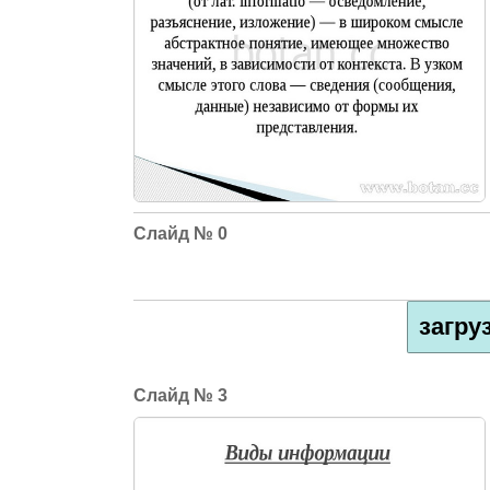
0
загру
3