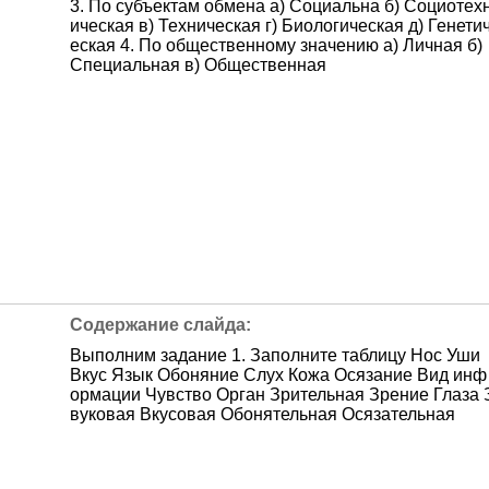
3. По субъектам обмена а) Социальна б) Социотех
ическая в) Техническая г) Биологическая д) Генети
еская 4. По общественному значению а) Личная б)
Специальная в) Общественная
Выполним задание 1. Заполните таблицу Нос Уши
Вкус Язык Обоняние Слух Кожа Осязание Вид инф
ормации Чувство Орган Зрительная Зрение Глаза 
вуковая Вкусовая Обонятельная Осязательная