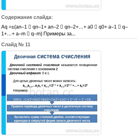
Aq =±(an–1  qn–1+ an–2  qn–2+…+ a0  q0+ a–1  q–
1+…+ a–m  q–m) Примеры за...
11