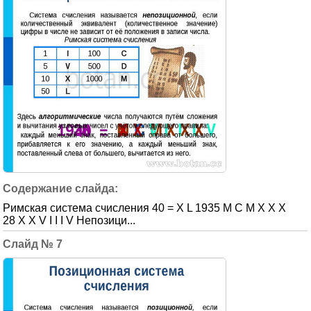
Римская система счисления 40 = X L 1935 M C M X X X
28 X X V I I I V Непозици...
7