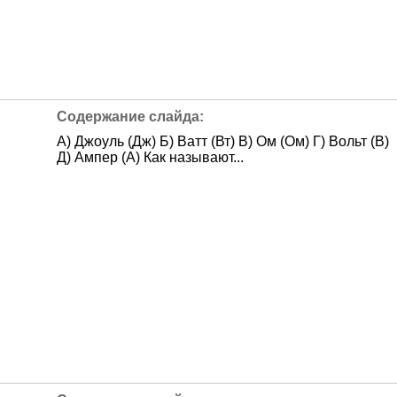
А) Джоуль (Дж) Б) Ватт (Вт) В) Ом (Ом) Г) Вольт (В)
Д) Ампер (А) Как называют...