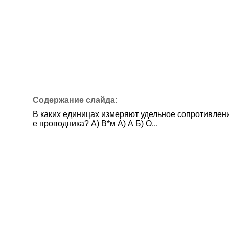
В каких единицах измеряют удельное сопротивлен
е проводника? А) В*м А) А Б) О...