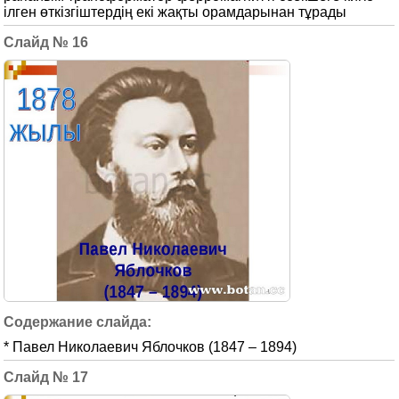
iлген өткiзгiштердiң екi жақты орамдарынан тұрады
16
* Павел Николаевич Яблочков (1847 – 1894)
17