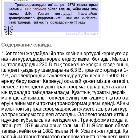
* Көптеген жағдайда бiр ток көзiнен әртүрлi кернеуге ар
налған құралдарды қоректендiру қажет болады. Мысал
ы, теледидарды 220 В-тық ток көзiне қосқан кезде оның
iшiндегi қыздыру шамдарына 6,3 В, транзисторларға 1-
2 В, ал электронды-сәулелендiру түтiкшесiне 15000 В к
ернеу беру қажет. Кернеудi осылай қажетiмiзше көтерiп,
немесе төмендету үшiн трансформаторлар деп аталат
ын құралдар пайдаланылады. Қуаттың тұрақты дерлік
мәнінде айнымалы ток кернеуінің ток күшімен қатар өзг
еруін айнымалы токтың трансформациясы дейді. Айны
малы токтың трансформациясын жүзеге асыратын құр
ал трансформатор деп аталады. Ол электромагниттік и
ндукция құбылысына негізделген. Трансформаторды а
лғаш рет 1878 жылы орыс ғалымы П.Н.Яблочков ойлап
тапқан, кейін оны 1882 жылы И.Ф. Усагин жетілдірді. Қа
рапайым трансформатор ферромагниттi өзекшеге кигiз