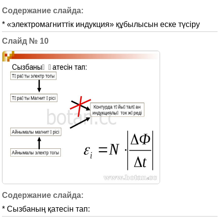
* «электромагниттік индукция» құбылысын еске түсіру
10
* Сызбаның қатесін тап: