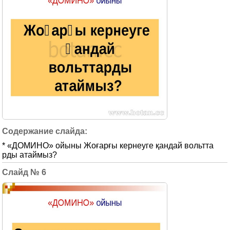
* «ДОМИНО» ойыны Жоғарғы кернеуге қандай вольтта
рды атаймыз?
6