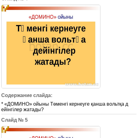
* «ДОМИНО» ойыны Төменгі кернеуге қанша вольтқа д
ейінгілер жатады?
5