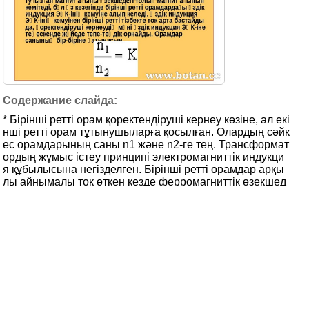
* Бiрiншi реттi орам қоректендiрушi кернеу көзiне, ал екi
ншi реттi орам тұтынушыларға қосылған. Олардың сәйк
ес орамдарының саны n1 және n2-ге тең. Трансформат
ордың жұмыс iстеу принципi электромагниттiк индукци
я құбылысына негiзделген. Бiрiншi реттi орамдар арқы
лы айнымалы ток өткен кезде ферромагниттiк өзекшед
е айнымалы магнит ағыны пайда болады. Бұл магнит а
ғыны өз кезегiнде екiншi реттi орамдарды да тесiп өтетi
н болғандықтан осы орамдарда индукциялық ЭҚК-iн туғ
ызады. Егер екiншi реттi орамдар тұтынушыларға қосы
лған болса, онда бұл тiзбектен де айнымалы ток өтедi.
Ал бұл айнымалы ток өзекшеде қайтадан өзiнiң айным
алы магнит ағынын туғызады. Екiншi орамдардың туғы
зған магнит ағыны өзекшедегi толық магнит ағынын ке
мiтедi, бұл өз кезегiнде бiрiншi реттi орамдардағы өздiк
индукция ЭҚК-iнiң кемуiне алып келедi. Өздiк индукция