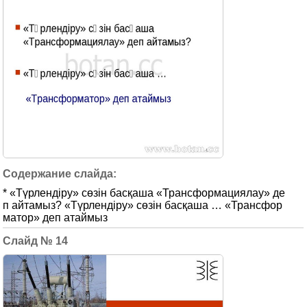
* «Түрлендіру» сөзін басқаша «Трансформациялау» де
п айтамыз? «Түрлендіру» сөзін басқаша … «Трансфор
матор» деп атаймыз
14