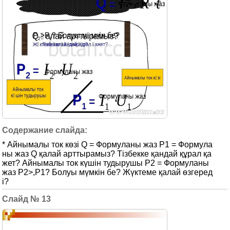
* Айнымалы ток көзі Q = Формуланы жаз P1 = Формула
ны жаз Q қалай арттырамыз? Тізбекке қандай құрал қа
жет? Айнымалы ток күшін тудырушы P2 = Формуланы
жаз Р2>,Р1? Болуы мүмкін бе? Жүктеме қалай өзгеред
і?
13