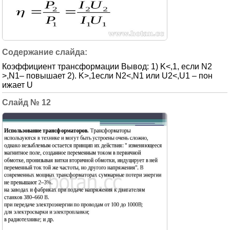
Коэффициент трансформации Вывод: 1) K<,1, если N2
>,N1– повышает 2). K>,1если N2<,N1 или U2<,U1 – пон
ижает U
12