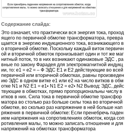
Это означает, что практически вся энергия тока, проход
ящего по первичной обмотке трансформатора, превра
щается в энергию индукционного тока, возникающего в
о вторичной обмотке. Поскольку каждый виток первичн
ой и вторичной обмоток пронизывает один и тот же маг
нитный поток, то в них возникают одинаковые ЭДС , ра
вные по закону Фарадея для электромагнитной индукц
ии, то: е1 = е2 = – Ф ЭДС Е1 и Е2 действующие во всей
первичной или вторичной обмотках, равны произведен
ию ЭДС в одном витке е1 или е2 на число витков в обм
отке N1 и N2 Е1 = е1• N1 Е2 = е2• N2 Вывод: ЭДС, дейс
твующие в обмотках, прямо пропорциональны числу в
итков в них. Сила тока в первичной обмотке трансфор
матора во столько раз больше силы тока во вторичной
обмотке, во сколько раз напряжение в ней больше нап
ряжения в первичной обмотке: Если пренебречь паден
ием напряжения на сопротивлениях обмоток, когда соп
ротивления малы, то можно записать отношение и для
напряжений на обмотках трансформатора