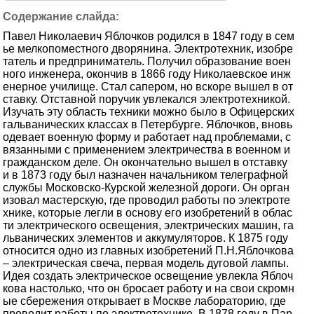
Павел Николаевич Яблочков родился в 1847 году в сем
ье мелкопоместного дворянина. Электротехник, изобре
татель и предприниматель. Получил образование воен
ного инженера, окончив в 1866 году Николаевское инж
енерное училище. Стал сапером, но вскоре вышел в от
ставку. Отставной поручик увлекался электротехникой.
Изучать эту область техники можно было в Офицерских
гальванических классах в Петербурге. Яблочков, вновь
одевает военную форму и работает над проблемами, с
вязанными с применением электричества в военном и
гражданском деле. Он окончательно вышел в отставку
и в 1873 году был назначен начальником телеграфной
службы Московско-Курской железной дороги. Он орган
изовал мастерскую, где проводил работы по электроте
хнике, которые легли в основу его изобретений в облас
ти электрического освещения, электрических машин, га
льванических элементов и аккумуляторов. К 1875 году
относится одно из главных изобретений П.Н.Яблочкова
– электрическая свеча, первая модель дуговой лампы.
Идея создать электрическое освещение увлекла Яблоч
кова настолько, что он бросает работу и на свои скромн
ые сбережения открывает в Москве лабораторию, где
проводит работы по электротехнике. В 1878 году в Пар