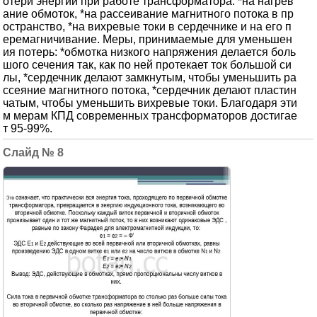
отери энергии при работе трансформатора: *на нагрев
ание обмоток, *на рассеивание магнитного потока в пр
остранство, *на вихревые токи в сердечнике и на его п
еремагничивание. Меры, принимаемые для уменьшен
ия потерь: *обмотка низкого напряжения делается боль
шого сечения так, как по ней протекает ток большой си
лы, *сердечник делают замкнутым, чтобы уменьшить ра
ссеяние магнитного потока, *сердечник делают пластин
чатым, чтобы уменьшить вихревые токи. Благодаря эти
м мерам КПД современных трансформаторов достигае
т 95-99%.
8