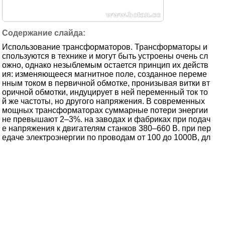
Использование трансформаторов. Трансформаторы и
спользуются в технике и могут быть устроены очень сл
ожно, однако незыблемым остается принцип их действ
ия: изменяющееся магнитное поле, созданное переме
нным током в первичной обмотке, пронизывая витки вт
оричной обмотки, индуцирует в ней переменный ток то
й же частоты, но другого напряжения. В современных
мощных трансформаторах суммарные потери энергии
не превышают 2–3%. на заводах и фабриках при подач
е напряжения к двигателям станков 380–660 В. при пер
едаче электроэнергии по проводам от 100 до 1000В, дл
я электросварки и электроплавки, в радиотехнике, и др.
13