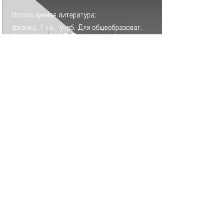
СПАСИБО ЗА ВНИМАНИЕ!!! Используемая литератур
а: физика, 7 кл. : учеб. Для общеобразоват. Учреждений
/ А.В. Перышкин. – 2-е изд., стереотип, - М. :Дрофа, 201
3. – 221,[3] с. : ил.