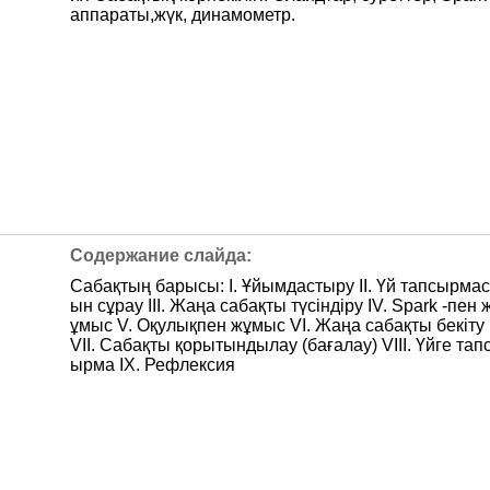
аппараты,жүк, динамометр.
Сабақтың барысы: І. Ұйымдастыру ІІ. Үй тапсырмас
ын сұрау ІІІ. Жаңа сабақты түсіндіру ІV. Spark -пен 
ұмыс V. Оқулықпен жұмыс VІ. Жаңа сабақты бекіту
VІІ. Сабақты қорытындылау (бағалау) VIІІ. Үйге тап
ырма ІХ. Рефлексия