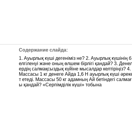
1. Ауырлық күші дегеніміз не? 2. Ауырлық күшінің б
елгіленуі және оның өлшем бірлігі қандай? 3. Дене
ердің салмақсыздық күйіне мысалдар келтіріңіз? 4.
Массасы 1 кг денеге Айда 1,6 Н ауырлық күші әрек
т етеді. Массасы 50 кг адамның Ай бетіндегі салмағ
ы қандай? «Серпімділік күші» тобына