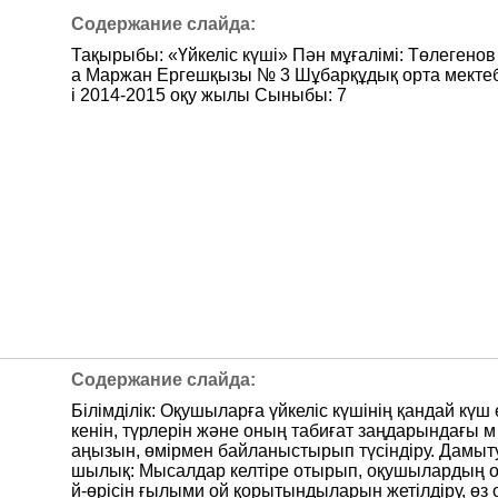
Тақырыбы: «Үйкеліс күші» Пән мұғалімі: Төлегенов
а Маржан Ергешқызы № 3 Шұбарқұдық орта мекте
і 2014-2015 оқу жылы Сыныбы: 7
Білімділік: Оқушыларға үйкеліс күшінің қандай күш 
кенін, түрлерін және оның табиғат заңдарындағы м
аңызын, өмірмен байланыстырып түсіндіру. Дамыт
шылық: Мысалдар келтіре отырып, оқушылардың 
й-өрісін ғылыми ой қорытындыларын жетілдіру, өз 