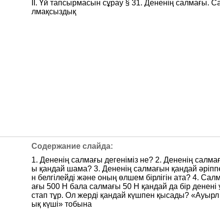
ІІ. Үй тапсырмасын сұрау § 31. Дененің салмағы. С
лмақсыздық
1. Дененің салмағы дегеніміз не? 2. Дененің салма
ы қандай шама? 3. Дененің салмағын қандай әріпп
н белгілейді және оның өлшем бірлігін ата? 4. Сал
ағы 500 Н бала салмағы 50 Н қандай да бір денені 
стап тұр. Ол жерді қандай күшпен қысады? «Ауырл
ық күші» тобына