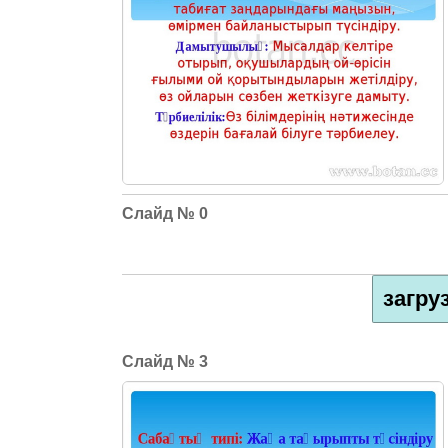
0
загру
3