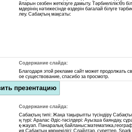
йларын сөзбен жеткізуге дамыту. Тәрбиелілік:Өз біл
мдерінің нәтижесінде өздерін бағалай білуге тәрби
леу. Сабақтың мақсаты:
Благодаря этой рекламе сайт может продолжать с
ое существование, спасибо за просмотр.
зить презентацию
Сабақтың типі: Жаңа тақырыпты түсіндіру Сабақты
ң түрі: Аралас Әдіс-тәсілдері: Ауызша баяндау, сұр
қ-жауап. Пәнаралық байланыс:математика,геогра
ия Сабақтың көрнекілігі: Слайдтар, суреттер, Spark