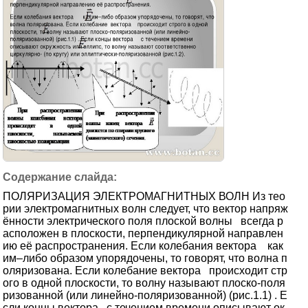
ПОЛЯРИЗАЦИЯ ЭЛЕКТРОМАГНИТНЫХ ВОЛН Из тео
рии электромагнитных волн следует, что вектор напряж
ённости электрического поля плоской волны всегда р
асположен в плоскости, перпендикулярной направлен
ию её распространения. Если колебания вектора как
им–либо образом упорядочены, то говорят, что волна п
оляризована. Если колебание вектора происходит стр
ого в одной плоскости, то волну называют плоско-поля
ризованной (или линейно-поляризованной) (рис.1.1) . Е
сли концы вектора с течением времени описывают ок