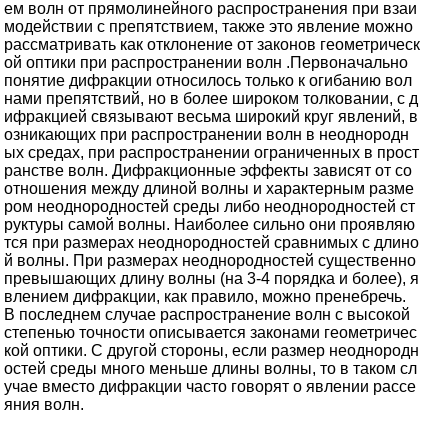
ем волн от прямолинейного распространения при взаи
модействии с препятствием, также это явление можно
рассматривать как отклонение от законов геометрическ
ой оптики при распространении волн .Первоначально
понятие дифракции относилось только к огибанию вол
нами препятствий, но в более широком толковании, с д
ифракцией связывают весьма широкий круг явлений, в
озникающих при распространении волн в неоднородн
ых средах, при распространении ограниченных в прост
ранстве волн. Дифракционные эффекты зависят от со
отношения между длиной волны и характерным разме
ром неоднородностей среды либо неоднородностей ст
руктуры самой волны. Наиболее сильно они проявляю
тся при размерах неоднородностей сравнимых с длино
й волны. При размерах неоднородностей существенно
превышающих длину волны (на 3-4 порядка и более), я
влением дифракции, как правило, можно пренебречь.
В последнем случае распространение волн с высокой
степенью точности описывается законами геометричес
кой оптики. С другой стороны, если размер неоднородн
остей среды много меньше длины волны, то в таком сл
учае вместо дифракции часто говорят о явлении рассе
яния волн.
7