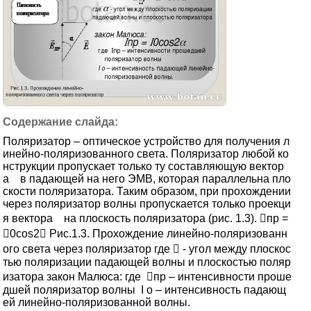
Поляризатор – оптическое устройство для получения л
инейно-поляризованного света. Поляризатор любой ко
нструкции пропускает только ту составляющую вектор
а в падающей на него ЭМВ, которая параллельна пло
скости поляризатора. Таким образом, при прохождении
через поляризатор волны пропускается только проекци
я вектора на плоскость поляризатора (рис. 1.3). пр =
0cos2 Рис.1.3. Прохождение линейно-поляризованн
ого света через поляризатор где  - угол между плоскос
тью поляризации падающей волны и плоскостью поляр
изатора закон Малюса: где пр – интенсивности проше
дшей поляризатор волны I о – интенсивность падающ
ей линейно-поляризованной волны.