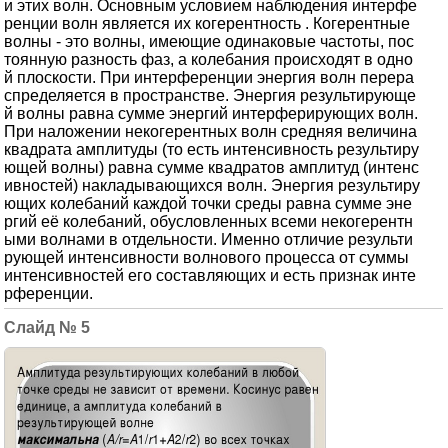
и этих волн. Основным условием наблюдения интерфе
ренции волн является их когерентность . Когерентные
волны - это волны, имеющие одинаковые частоты, пос
тоянную разность фаз, а колебания происходят в одно
й плоскости. При интерференции энергия волн перера
спределяется в пространстве. Энергия результирующе
й волны равна сумме энергий интерферирующих волн.
При наложении некогерентных волн средняя величина
квадрата амплитуды (то есть интенсивность результиру
ющей волны) равна сумме квадратов амплитуд (интенс
ивностей) накладывающихся волн. Энергия результиру
ющих колебаний каждой точки среды равна сумме эне
ргий её колебаний, обусловленных всеми некогерентн
ыми волнами в отдельности. Именно отличие результи
рующей интенсивности волнового процесса от суммы
интенсивностей его составляющих и есть признак инте
рференции.
5