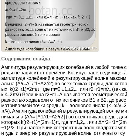
Амплитуда результирующих колебаний в любой точке с
реды не зависит от времени. Косинус равен единице, а
амплитуда колебаний в результирующей волне максим
альна (A/r=A1/r1+A2/r2) во всех точках среды, для котор
ых k(r2−r1)=2mπ , где m=0,±1,±2,... или r2−r1=mλ, (так ка
к k=2π/λ) Величина r2−r1=Δ называется геометрической
разностью хода волн от их источников B1 и B2, до расс
матриваемой точки среды k – волновое числа (k=ω/v=2
π/λ). Амплитуда колебаний в результирующей волне ми
нимальна (A/r=∣A1/r1−A2/r2∣) во всех точках среды, для
которых k(r2−r1)=(2m−1)π, где m=1,2,... или Δ=r2−r1=(2m
−1)λ/2. При наложении когерентных волн квадрат ампл
итуды и энергия результирующей волны отличны от су