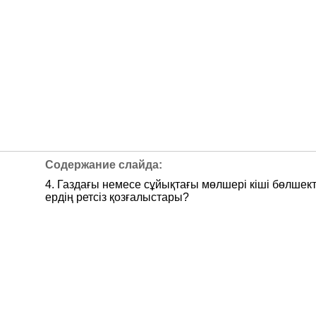
4. Газдағы немесе сұйықтағы мөлшері кіші бөлшек
ердің ретсіз қозғалыстары?