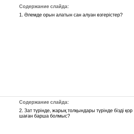
1. Әлемде орын алатын сан алуан өзгерістер?
2. Зат түрінде, жарық толқындары түрінде бізді қор
шаған барша болмыс?