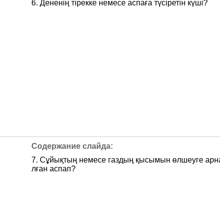
6. Дененің тірекке немесе аспаға түсіретін күші?
7. Сұйықтың немесе газдың қысымын өлшеуге арн
лған аспап?