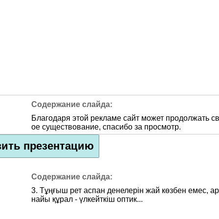
Благодаря этой рекламе сайт может продолжать с
ое существование, спасибо за просмотр.
зить презентацию
3. Тұңғыш рет аспан денелерін жай көзбен емес, ар
найы құрал - үлкейткіш оптик...