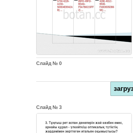
0
загру
3