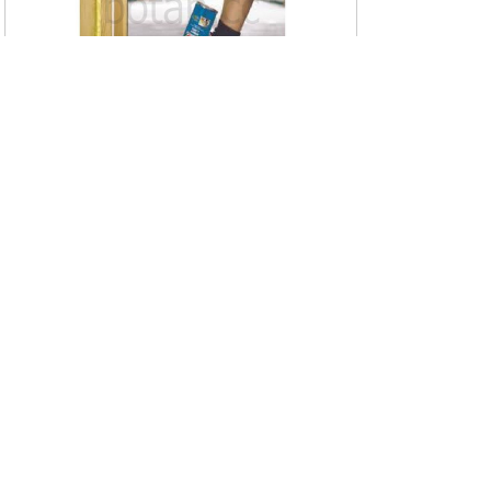
Утепление дверей Для сохранения тепла в доме необх
одимо утеплить входные двери при помощи установки
уплотнителей по периметру. Если двери не требуют за
мены, но щели между ними и стеной всё таки появилис
ь, воспользуйтесь монтажной пеной или заштукатурьте
их. Чем толще и массивнее двери, тем они лучше сохр
аняют тепло (но это не касается металлических двере
й).
17