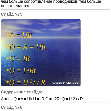
чем больше сопротивление проводников, тем больше
он нагревается
5
A = UIt Q = A = UIt U = IR Q = I 2Rt Q = U 2 t / R
6