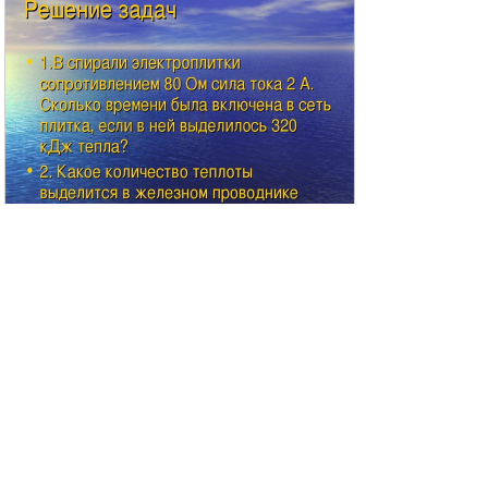
Решение задач 1.В спирали электроплитки сопротивле
нием 80 Ом сила тока 2 А. Сколько времени была вклю
чена в сеть плитка, если в ней выделилось 320 кДж теп
ла? 2. Какое количество теплоты выделится в железно
м проводнике длиной 10 см и сечением 0,1 мм² за 1 ми
нуту при силе тока 2 А?
9