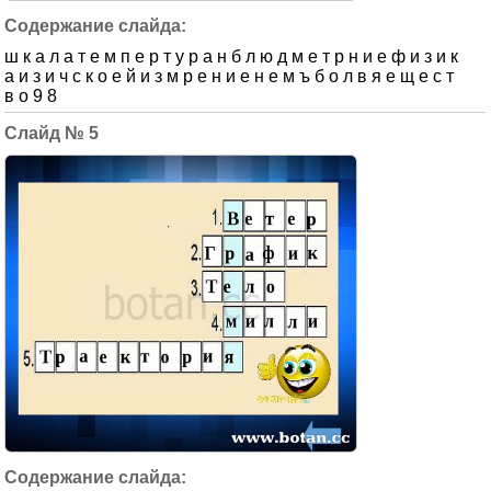
ш к а л а т е м п е р т у р а н б л ю д м е т р н и е ф и з и к
а и з и ч с к о е й и з м р е н и е н е м ъ б о л в я е щ е с т
в о 9 8
5