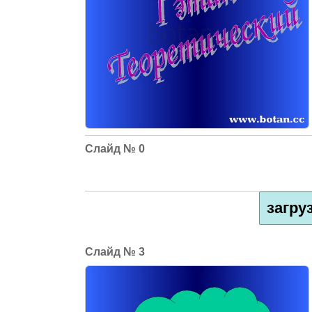
0
загру
3