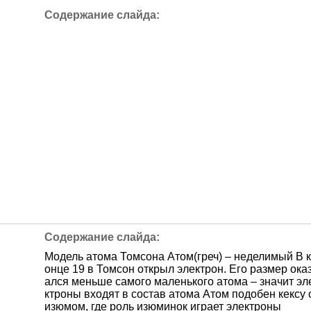
Модель атома Томсона Атом(греч) – неделимый В к
онце 19 в Томсон открыл электрон. Его размер ока
ался меньше самого маленького атома – значит эл
ктроны входят в состав атома Атом подобен кексу 
изюмом, где роль изюминок играет электроны