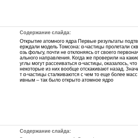
Открытие атомного ядра Первые результаты подтв
ерждали модель Томсона: α-частицы пролетали ск
озь фольгу, почти не отклоняясь от своего первона
ального направления. Когда же проверили на каки
углы могут рассеиваться α-частицы, оказалось, что
некоторые из них вообще отскакивают назад. Знач
т α-частицы сталкиваются с чем то еще более масс
ивным – так было открыто атомное ядро