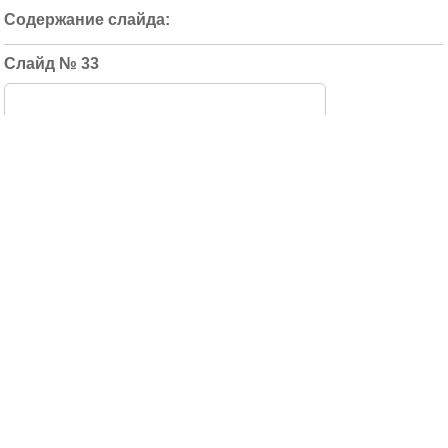
33
Ломоносов http://olymp.msu.ru/
34