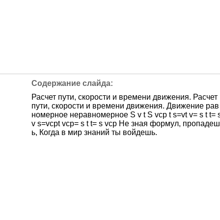
Расчет пути, скорости и времени движения. Расчет
пути, скорости и времени движения. Движение рав
номерное неравномерное S v t S vср t s=vt v= s t t= 
v s=vсрt vср= s t t= s vср Не зная формул, пропадеш
ь, Когда в мир знаний ты войдешь.