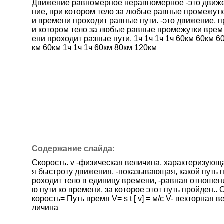
Движение равномерное неравномерное -это движ
ние, при котором тело за любые равные промежутк
и времени проходит равные пути. -это движение, п
и котором тело за любые равные промежутки врем
ени проходит разные пути. 1ч 1ч 1ч 1ч 60км 60км 6
км 60км 1ч 1ч 1ч 60км 80км 120км
Скорость. v -физическая величина, характеризующ
я быстроту движения, -показывающая, какой путь 
роходит тело в единицу времени, -равная отношен
ю пути ко времени, за которое этот путь пройден.. 
корость= Путь время V= s t [ v] = м/с V- векторная в
личина