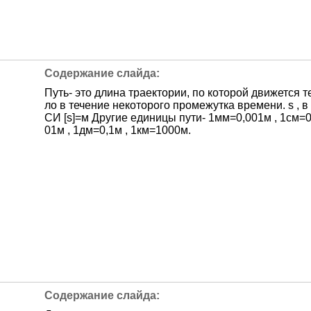
Путь- это длина траектории, по которой движется т
ло в течение некоторого промежутка времени. s , в
СИ [s]=м Другие единицы пути- 1мм=0,001м , 1см=0
01м , 1дм=0,1м , 1км=1000м.