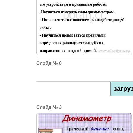
0
загру
3