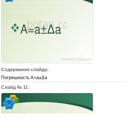
Погрешность А=а±Δа
11