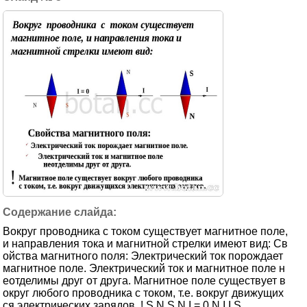
Вокруг проводника с током существует магнитное поле,
и направления тока и магнитной стрелки имеют вид: Св
ойства магнитного поля: Электрический ток порождает
магнитное поле. Электрический ток и магнитное поле н
еотделимы друг от друга. Магнитное поле существует в
округ любого проводника с током, т.е. вокруг движущих
ся электрических зарядов. ! S N S N I = 0 N I I S