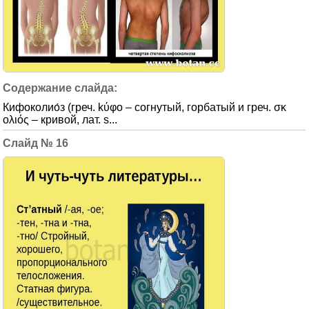
Кифоколио́з (греч. kύφο – согнутый, горбатый и греч. σκ
ολιός – кривой, лат. s...
16