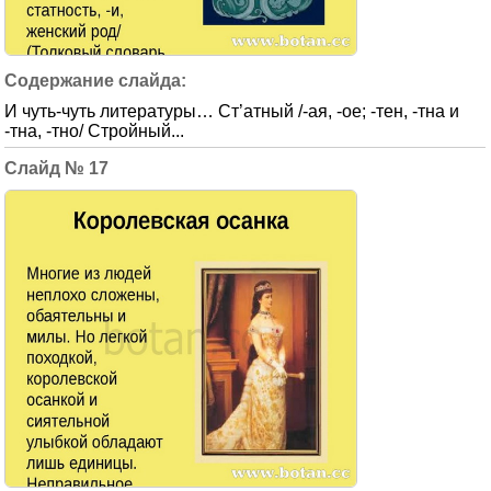
И чуть-чуть литературы… Ст’атный /-ая, -ое; -тен, -тна и
-тна, -тно/ Стройный...
17