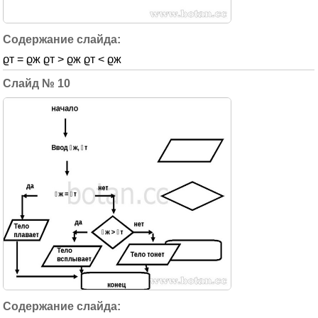
ϱт = ϱж ϱт > ϱж ϱт < ϱж
10