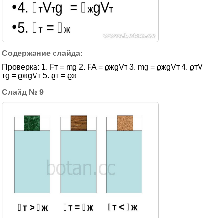
Проверка: 1. Fт = mg 2. FA = ϱжgVт 3. mg = ϱжgVт 4. ϱтV
тg = ϱжgVт 5. ϱт = ϱж
9