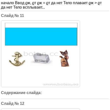
начало Ввод ϱж, ϱт ϱж = ϱт да нет Тело плавает ϱж > ϱт
да нет Тело всплывает...
11
12